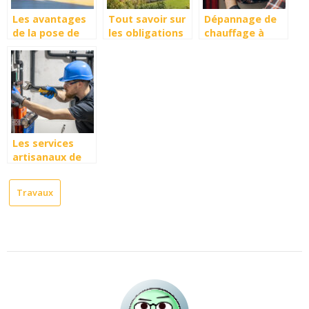
Les avantages
Tout savoir sur
Dépannage de
de la pose de
les obligations
chauffage à
menuiserie PVC
à respecter
Nantes : à quel
sur Montpellier
pour la sortie
moment
pour un habitat
VMC en façade
solliciter un
éco-
chauffagiste ?
responsable
Les services
artisanaux de
plomberie à
Bezons : une
Travaux
solution locale
et réactive