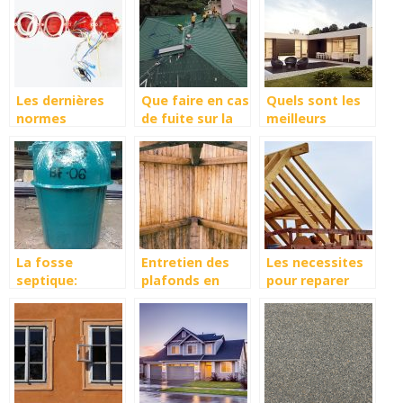
d’une toiture
Les dernières
Que faire en cas
Quels sont les
normes
de fuite sur la
meilleurs
électriques à
toiture de la
applications et
respecter chez
maison?
logiciels 3D
vous
pour amenager
son jardin ?
La fosse
Entretien des
Les necessites
septique:
plafonds en
pour reparer
l’assainissement
bois : ce qu’il
votre toiture
des eaux usees!
faut savoir