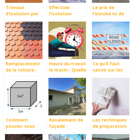
Travaux
Effectuer
Le prix de
d’isolation par
l’isolation
l’enrobé et de
soufflage : ce
extérieure de sa
sa pose au m²
qu’il faut savoir
maison à
Annecy
Remplacement
Heure du travail
Ce qu’il faut
de la toiture :
le matin : Quelle
savoir sur les
rénovation ou
heure est-il
signalisations
modernisation ?
recommande
pour
commencer ?
Comment
Ravalement de
Les techniques
pouvez-vous
façade :
de preparation
calculer ou
Préserver
des surfaces
convertir des
l’esthétique et
avant peinture