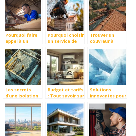
metres cubes ?
la durabilité de
votre maison
Pourquoi faire
Pourquoi choisir
Trouver un
appel à un
un service de
couvreur à
menuisier à
ramonage
Anglet pour vos
Angers pour vos
professionnel à
projets de
projets de
Toulouse ?
rénovation de
rénovation ?
toiture
Les secrets
Budget et tarifs
Solutions
d’une isolation
: Tout savoir sur
innovantes pour
thermique
les devis
le renforcement
réussie pour
climatisation à
des structures
votre toiture
Villeurbanne
en beton
(69100)