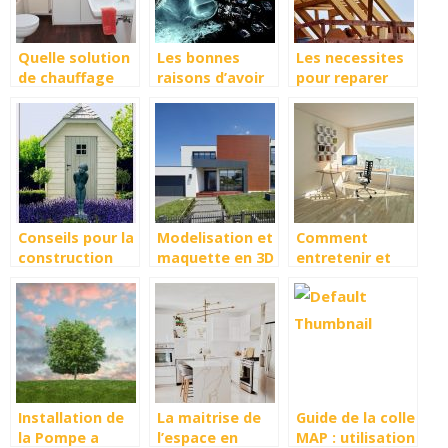
Quelle solution
Les bonnes
Les necessites
de chauffage
raisons d’avoir
pour reparer
sanitaire
un chauffe-eau
votre toiture
ecologique
chez soi
choisir ?
Conseils pour la
Modelisation et
Comment
construction
maquette en 3D
entretenir et
d’un abri de
: quel interet
renover un
jardin
pour la
parquet ?
construction de
maison ?
Installation de
La maitrise de
Guide de la colle
la Pompe a
l’espace en
MAP : utilisation