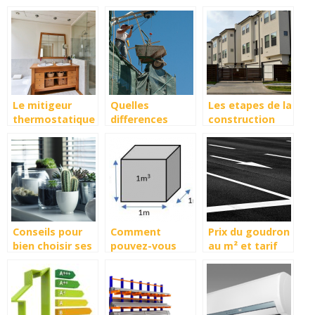
Chaleur (PAC);
cuisine
et dosage
les conditions
de succes
Le mitigeur
Quelles
Les etapes de la
thermostatique
differences
construction
de douche :
entre gros
d’une maison
Quels sont ses
œuvre et
avantages ?
second œuvre ?
Conseils pour
Comment
Prix du goudron
bien choisir ses
pouvez-vous
au m² et tarif
fenetres
calculer ou
d’un
convertir des
goudronnage
metres cubes ?