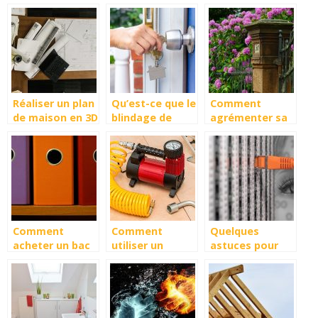
pour déterminer
vous-même
électrogène
les matériaux
pour vos
d’une toiture
travaux ?
Réaliser un plan
Qu’est-ce que le
Comment
de maison en 3D
blindage de
agrémenter sa
avec le meilleur
porte ?
maison d’un
logiciel à cet
jardin?
effet
Comment
Comment
Quelques
acheter un bac
utiliser un
astuces pour
à becs ? Quels
compresseur
regler vos
sont ses
d’air pour
soucis avec
avantages ?
peindre les
votre prise
murs de sa
telephonique
maison ?