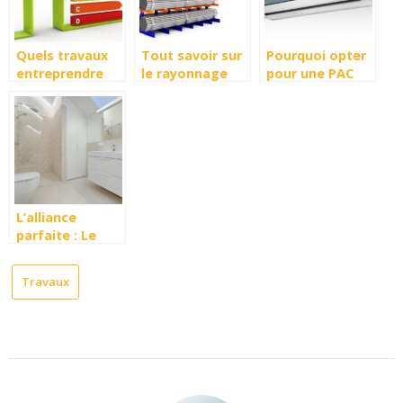
Quels travaux
Tout savoir sur
Pourquoi opter
entreprendre
le rayonnage
pour une PAC
pour reduire vos
Cantilever,
air/eau ?
factures
definition et
d’energies ?
utilisation
L’alliance
parfaite : Le
mariage du
marbre et du
Travaux
bois dans la
salle de bain