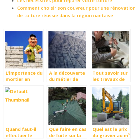
Les nécessités pour réparer votre toiture
Comment choisir son couvreur pour une rénovation
de toiture réussie dans la région nantaise
L’importance du
A la découverte
Tout savoir sur
mortier en
du métier de
les travaux de
maçonnerie
vitrier ou de
rénovation de
miroitier ?
plomberie
Quand faut-il
Que faire en cas
Quel est le prix
effectuer le
de fuite sur la
du gravier au m³