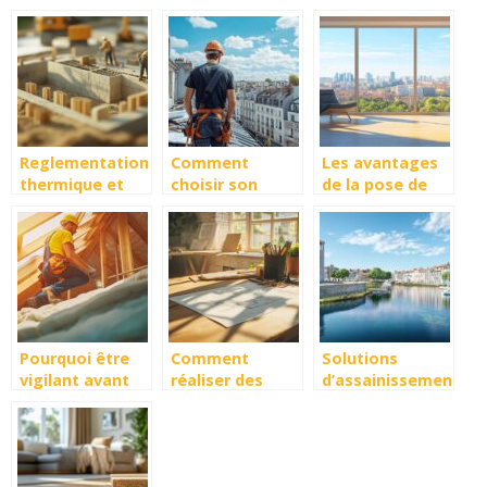
chantier lors de
spécialiste de la
votre ouverture
vos rénovations
recherche de
de toiture-
fuite à
terrasse : guide
Bordeaux
complet
Reglementation
Comment
Les avantages
thermique et
choisir son
de la pose de
construction et
couvreur pour
menuiserie PVC
caracteristiques
une renovation
sur Montpellier
des fondations
de toiture
pour un habitat
en parpaing :
reussie dans la
éco-
tout savoir
region nantaise
responsable
Pourquoi être
Comment
Solutions
vigilant avant
réaliser des
d’assainissement
de souscrire à
travaux dans sa
individuel à La
une Isolation
maison avec
Rochelle :
des combles et
succès
conseils et
sous-sol à 1€
installations