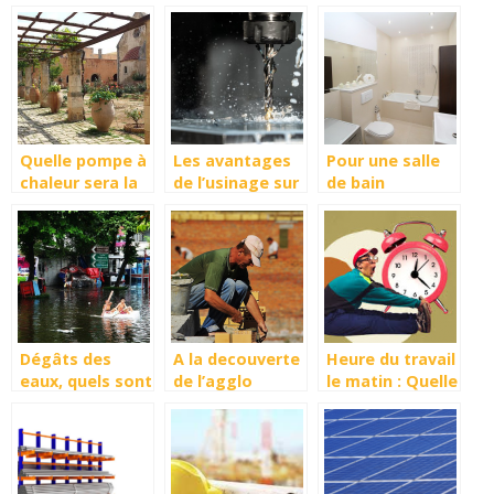
ramonage ?
toiture de la
et à la tonne ?
maison?
Quelle pompe à
Les avantages
Pour une salle
chaleur sera la
de l’usinage sur
de bain
mieux adaptée
place pour la
agréable et
à votre maison
réparation de
confortable
?
vos appareils
Dégâts des
A la decouverte
Heure du travail
eaux, quels sont
de l’agglo
le matin : Quelle
les types à
coffrant
heure est-il
protéger
recommande
pour
commencer ?