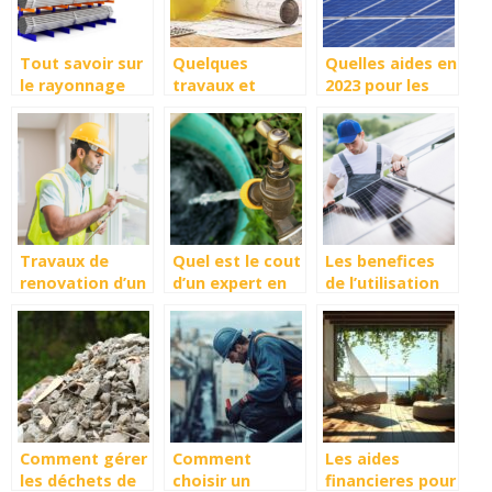
Tout savoir sur
Quelques
Quelles aides en
le rayonnage
travaux et
2023 pour les
Cantilever,
installations
panneaux
definition et
necessaires en
solaire ?
utilisation
exterieur pour
securiser votre
entreprise
Travaux de
Quel est le cout
Les benefices
renovation d’un
d’un expert en
de l’utilisation
logement : les
recherche de
des panneaux
etapes a suivre
fuite d’eau ?
solaires
Comment gérer
Comment
Les aides
les déchets de
choisir un
financieres pour