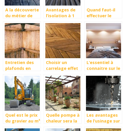
A la découverte
Avantages de
Quand faut-il
du métier de
l’isolation à 1
effectuer le
vitrier ou de
euro
ramonage ?
miroitier ?
Entretien des
Choisir un
L’essentiel à
plafonds en
carrelage effet
connaitre sur le
bois : ce qu’il
parquet pour
carrelage
faut savoir
son intérieur
hexagonal
Quel est le prix
Quelle pompe à
Les avantages
du gravier au m³
chaleur sera la
de l’usinage sur
et à la tonne ?
mieux adaptée
place pour la