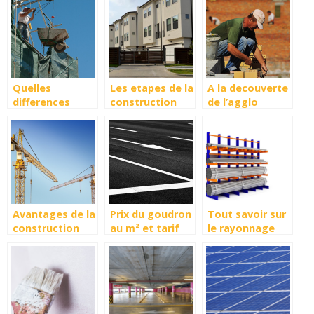
à votre maison
réparation de
?
vos appareils
Quelles
Les etapes de la
A la decouverte
differences
construction
de l’agglo
entre gros
d’une maison
coffrant
œuvre et
second œuvre ?
Avantages de la
Prix du goudron
Tout savoir sur
construction
au m² et tarif
le rayonnage
modulaire
d’un
Cantilever,
goudronnage
definition et
utilisation