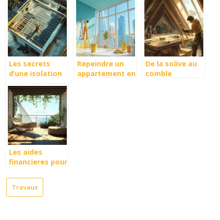
courte en
vos rénovations
solution pour
plomberie
gagner de
éligible au cpf ?
l’espace
Les secrets
Repeindre un
De la solive au
d’une isolation
appartement en
comble
thermique
entier : prix et
habitable : Les
réussie pour
conseils
etapes cles et
votre toiture
d’experts pour
materiaux pour
chaque piece
une
transformation
reussie
Les aides
financieres pour
votre ouverture
de toiture-
Travaux
terrasse : guide
complet