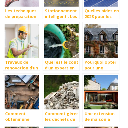
Les techniques
Stationnement
Quelles aides en
de preparation
intelligent : Les
2023 pour les
des surfaces
arceaux de
panneaux
avant peinture
parking pour
solaire ?
une gestion
optimisee des
espaces
Travaux de
Quel est le cout
Pourquoi opter
renovation d’un
d’un expert en
pour une
logement : les
recherche de
isolation à
etapes a suivre
fuite d’eau ?
Angers pour un
confort
thermique
optimal ?
Comment
Comment gérer
Une extension
obtenir une
les déchets de
de maison à
formation
chantier lors de
Angers : la