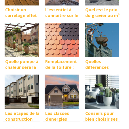
Choisir un
L’essentiel à
Quel est le prix
carrelage effet
connaitre sur le
du gravier au m³
parquet pour
carrelage
et à la tonne ?
son intérieur
hexagonal
Quelle pompe à
Remplacement
Quelles
chaleur sera la
de la toiture :
differences
mieux adaptée
rénovation ou
entre gros
à votre maison
modernisation ?
œuvre et
?
second œuvre ?
Les etapes de la
Les classes
Conseils pour
construction
d’energies
bien choisir ses
d’une maison
maisons
fenetres