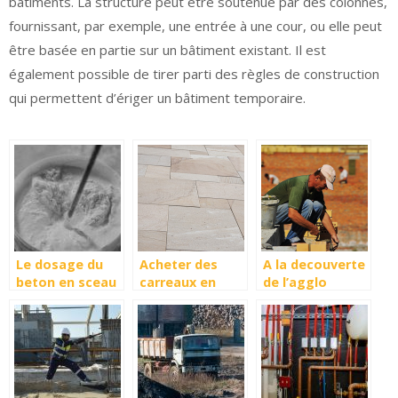
bâtiments. La structure peut être soutenue par des colonnes,
fournissant, par exemple, une entrée à une cour, ou elle peut
être basée en partie sur un bâtiment existant. Il est
également possible de tirer parti des règles de construction
qui permettent d’ériger un bâtiment temporaire.
Le dosage du
Acheter des
A la decouverte
beton en sceau
carreaux en
de l’agglo
macon : les
ligne – cela
coffrant
avantages et
vaut-il la peine ?
les materiaux a
utiliser