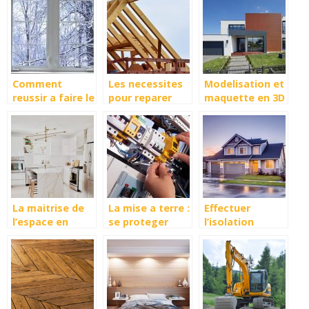
logiciels 3D
faut savoir
pour amenager
son jardin ?
Comment
Les necessites
Modelisation et
reussir a faire le
pour reparer
maquette en 3D
choix d’une
votre toiture
: quel interet
meilleure
pour la
fenetre ?
construction de
maison ?
La maitrise de
La mise a terre :
Effectuer
l’espace en
se proteger
l’isolation
cuisine
contre les
extérieure de sa
mauvaises
maison à
installations
Annecy
electriques