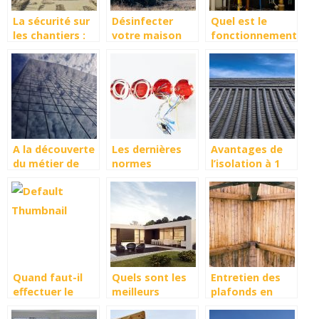
La sécurité sur
Désinfecter
Quel est le
les chantiers :
votre maison
fonctionnement
Quelques règles
vous-même
d’une chaudière
à respecter
électrique ?
A la découverte
Les dernières
Avantages de
du métier de
normes
l’isolation à 1
vitrier ou de
électriques à
euro
miroitier ?
respecter chez
vous
Quand faut-il
Quels sont les
Entretien des
effectuer le
meilleurs
plafonds en
ramonage ?
applications et
bois : ce qu’il