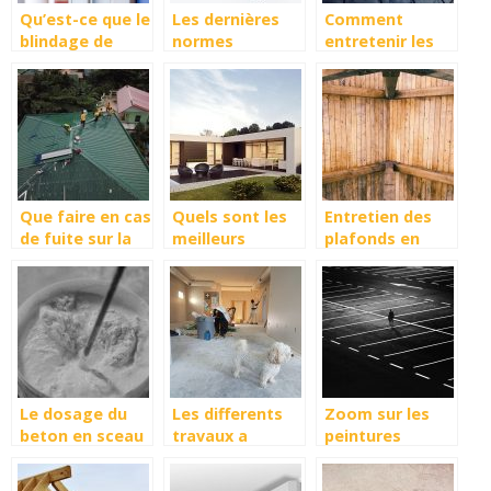
Qu’est-ce que le
Les dernières
Comment
blindage de
normes
entretenir les
porte ?
électriques à
films pour
respecter chez
vitrage?
vous
Que faire en cas
Quels sont les
Entretien des
de fuite sur la
meilleurs
plafonds en
toiture de la
applications et
bois : ce qu’il
maison?
logiciels 3D
faut savoir
pour amenager
son jardin ?
Le dosage du
Les differents
Zoom sur les
beton en sceau
travaux a
peintures
macon : les
realiser au
dediees au
avantages et
cours de la
marquage au