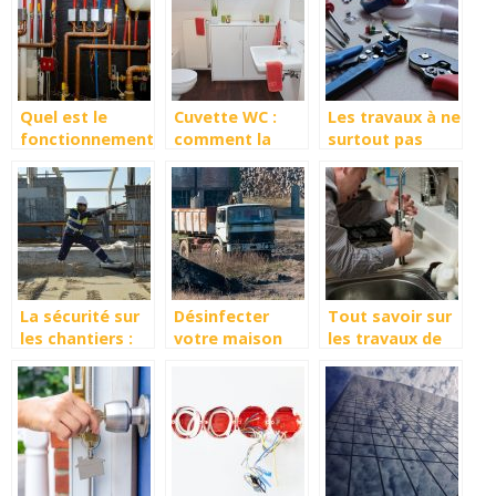
Quel est le
Cuvette WC :
Les travaux à ne
fonctionnement
comment la
surtout pas
d’une chaudière
choisir ?
faire soi-même
électrique ?
La sécurité sur
Désinfecter
Tout savoir sur
les chantiers :
votre maison
les travaux de
Quelques règles
vous-même
rénovation de
à respecter
plomberie