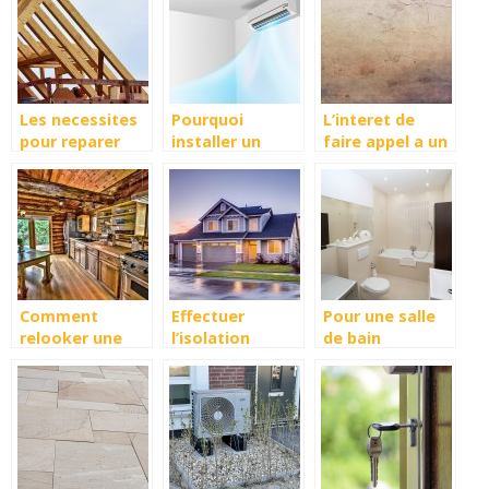
les materiaux a
renovation
sol
utiliser
energetique
Les necessites
Pourquoi
L’interet de
pour reparer
installer un
faire appel a un
votre toiture
climatiseur ?
service
d’isolation dans
le Nord
Comment
Effectuer
Pour une salle
relooker une
l’isolation
de bain
cuisine rustique
extérieure de sa
agréable et
en 7 etapes ?
maison à
confortable
Annecy