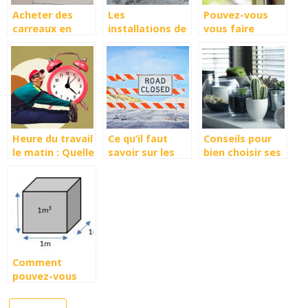
Acheter des
Les
Pouvez-vous
carreaux en
installations de
vous faire
ligne – cela
chauffage pour
accompagner
vaut-il la peine ?
son foyer
par votre
banque en plein
amenagement?
Heure du travail
Ce qu’il faut
Conseils pour
le matin : Quelle
savoir sur les
bien choisir ses
heure est-il
signalisations
fenetres
recommande
pour
commencer ?
Comment
pouvez-vous
calculer ou
convertir des