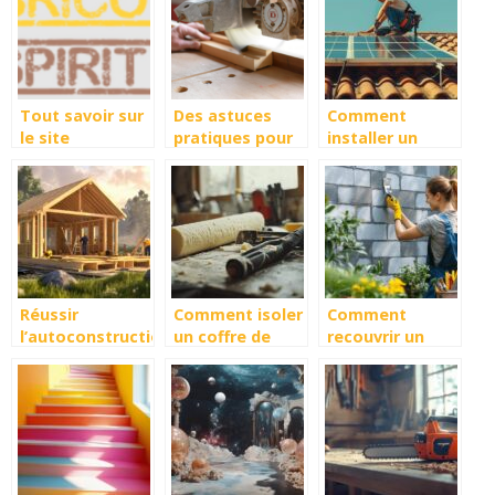
les materiaux a
utiliser
Tout savoir sur
Des astuces
Comment
le site
pratiques pour
installer un
Bricospirit
sélectionner la
panneau solaire
scie à onglet
sur un toit en
parfaite pour
tuiles : guide
vos activités de
complet
bricolage
Réussir
Comment isoler
Comment
l’autoconstruction
un coffre de
recouvrir un
avec un kit
volet roulant ?
mur en parpaing
maison en bois
Les techniques
sans se ruiner :
adaptées à
5 solutions à
chaque type de
moins de
coffre
50€/m²