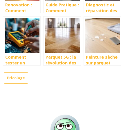
Renovation :
Guide Pratique :
Diagnostic et
Comment
Comment
réparation des
peindre une
Enlever de la
problèmes
cage d’escalier
Mousse
fréquents de la
en evitant les
Polyuréthane
tronçonneuse
erreurs de
Expansive sur
électrique
preparation
du PVC avec les
Husqvarna 315
Bons
Dissolvants
Comment
Parquet 5G : la
Peinture sèche
tester un
révolution des
sur parquet
condensateur
revêtements de
stratifié :
de volet roulant
sol stratifiés
techniques de
Bricolage
?
nouvelle
nettoyage
génération
efficaces pour
cuisine et salle
de bains