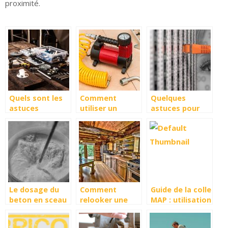
proximité.
Quels sont les
Comment
Quelques
astuces
utiliser un
astuces pour
recommandées
compresseur
regler vos
pour le choix
d’air pour
soucis avec
d’un plombier ?
peindre les
votre prise
murs de sa
telephonique
maison ?
Le dosage du
Comment
Guide de la colle
beton en sceau
relooker une
MAP : utilisation
macon : les
cuisine rustique
et dosage
avantages et
en 7 etapes ?