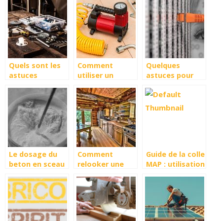
Quels sont les
Comment
Quelques
astuces
utiliser un
astuces pour
recommandées
compresseur
regler vos
pour le choix
d’air pour
soucis avec
d’un plombier ?
peindre les
votre prise
murs de sa
telephonique
maison ?
Le dosage du
Comment
Guide de la colle
beton en sceau
relooker une
MAP : utilisation
macon : les
cuisine rustique
et dosage
avantages et
en 7 etapes ?
les materiaux a
utiliser