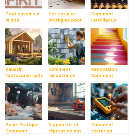
Tout savoir sur
Des astuces
Comment
le site
pratiques pour
installer un
Bricospirit
sélectionner la
panneau solaire
scie à onglet
sur un toit en
parfaite pour
tuiles : guide
vos activités de
complet
bricolage
Réussir
Comment
Renovation :
l’autoconstruction
recouvrir un
Comment
avec un kit
mur en parpaing
peindre une
maison en bois
sans se ruiner :
cage d’escalier
5 solutions à
en evitant les
moins de
erreurs de
50€/m²
preparation
Guide Pratique :
Diagnostic et
Comment
Comment
réparation des
tester un
Enlever de la
problèmes
condensateur