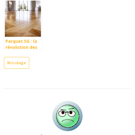
Mousse
fréquents de la
de volet roulant
Polyuréthane
tronçonneuse
?
Expansive sur
électrique
du PVC avec les
Husqvarna 315
Bons
Dissolvants
Parquet 5G : la
révolution des
revêtements de
sol stratifiés
Bricolage
nouvelle
génération